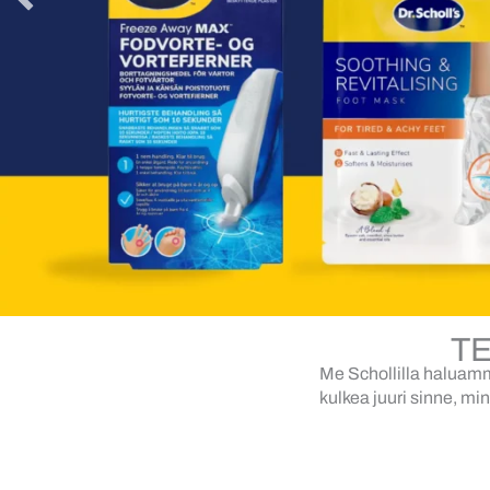
T
Me Schollilla haluamme
kulkea juuri sinne, mi