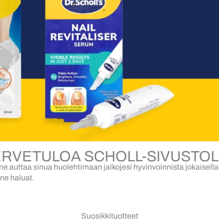
ERVETULOA SCHOLL-SIVUSTOL
 auttaa sinua huolehtimaan jalkojesi hyvinvoinnista jokaisella a
nne haluat.
Suosikkituotteet