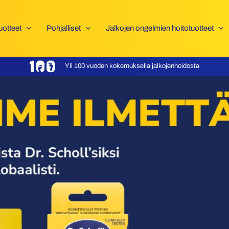
uotteet
Pohjalliset
Jalkojen ongelmien hoitotuotteet
Yli 100 vuoden kokemuksella jalkojenhoidosta