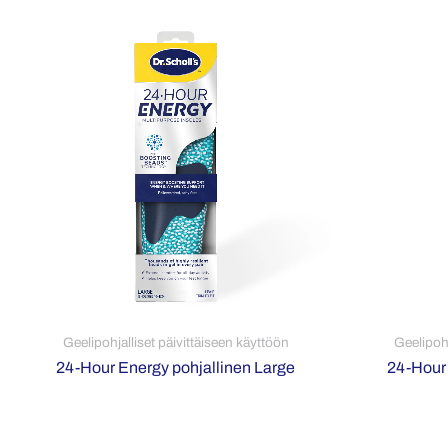
Geelipohjalliset päivittäiseen käyttöön
Geelipohj
24-Hour Energy pohjallinen Large
24-Hour 