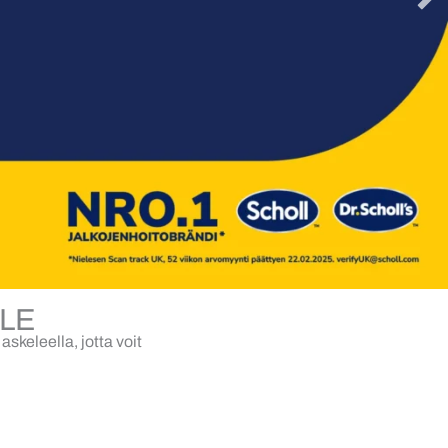
LE
skeleella, jotta voit