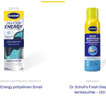
alliset päivittäiseen käyttöön
Jalkasieni
Energy pohjallinen Small
Dr. Scholl’s Fresh St
kenkäsuihke – 150