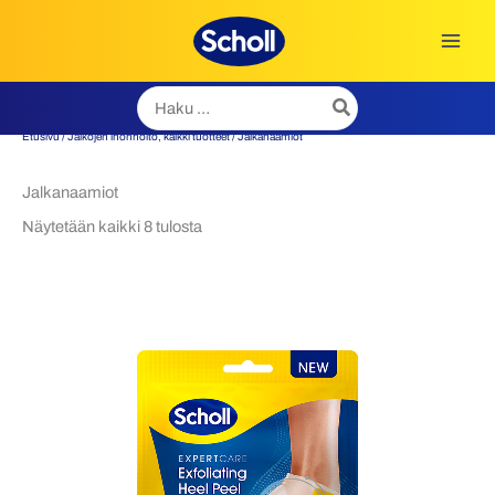
Siirry
sisältöön
Hae:
Etusivu
/
Jalkojen ihonhoito, kaikki tuotteet
/ Jalkanaamiot
Jalkanaamiot
Näytetään kaikki 8 tulosta