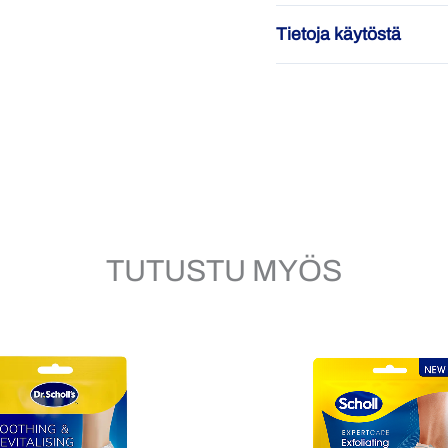
Tietoja käytöstä
Jos ihoärsytystä ilmenee
Vain ulkoiseen käyttöön
Vältä kosketusta silmiin.
Säilytä viileässä, kuiva
Älä kävele jalkanaamiot 
TUTUSTU MYÖS
Pidä poissa lasten näkyvi
Ota jalkanaamiot
Leikkaa tai revi
Pue molemmat suka
pakkauksessa olev
Poista sukka 20 mi