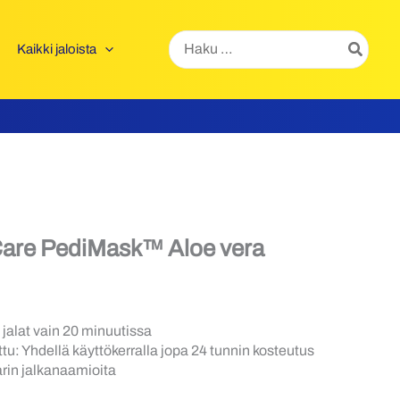
Hae:
Kaikki jaloista
Care PediMask™ Aloe vera
 jalat vain 20 minuutissa
ettu: Yhdellä käyttökerralla jopa 24 tunnin kosteutus
rin jalkanaamioita