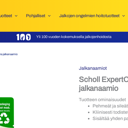
uotteet
Pohjalliset
Jalkojen ongelmien hoitotuotteet
Yli 100 vuoden kokemuksella jalkojenhoidosta
ra jalkanaamio
Jalkanaamiot
Scholl Expert
jalkanaamio
Tuotteen ominaisuudet
Pehmeät ja sileät
Kliinisesti todist
Sisältää yhden pa