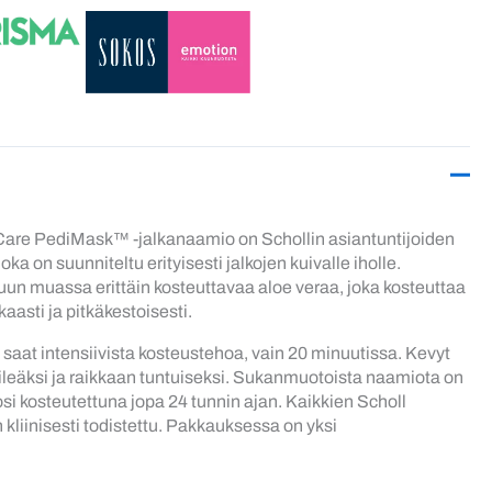
Care PediMask™ -jalkanaamio on Schollin asiantuntijoiden
ka on suunniteltu erityisesti jalkojen kuivalle iholle.
un muassa erittäin kosteuttavaa aloe veraa, joka kosteuttaa
kaasti ja pitkäkestoisesti.
a saat intensiivista kosteustehoa, vain 20 minuutissa. Kevyt
ileäksi ja raikkaan tuntuiseksi. Sukanmuotoista naamiota on
osi kosteutettuna jopa 24 tunnin ajan. Kaikkien Scholl
kliinisesti todistettu. Pakkauksessa on yksi