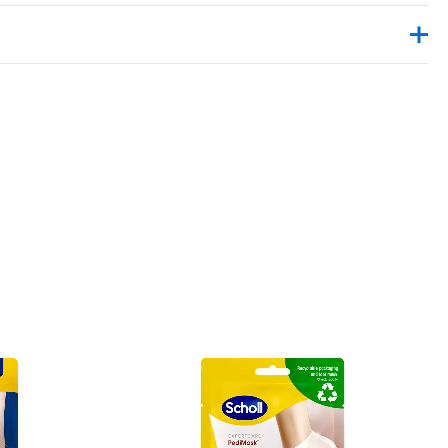
, lopeta tuotteen käyttö.
.
ssa paikassa.
jalassa. Ne voivat aiheuttaa liukastumisen ja kaatumisen.
stä tai ulottuvilta.
 pakkauksesta.
 sukkanaamio auki suuaukon kohdalla olevaa saumaa pitkin.
t puhtaisiin ja kuiviin jalkoihin. Kiinnitä sukka paikalleen
alla tarralla.
nuutin kuluttua ja hiero jäljelle jäänyt voide ihoon.