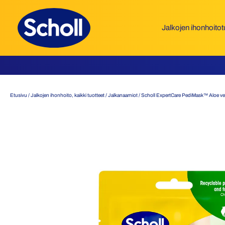
Siirry
sisältöön
Jalkojen ihonhoitot
Etusivu
/
Jalkojen ihonhoito, kaikki tuotteet
/
Jalkanaamiot
/ Scholl ExpertCare PediMask™ Aloe ve