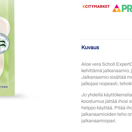
Kuvaus
Aloe vera Scholl Expert
kehittämä jalkanaamio, jo
Jalkanaamio sisältää mu
jalkojasi nopeasti, tehok
Jo yhdellä käyttökerrall
koostumus jättää ihosi s
helppo käyttää. Pitää ih
jalkanaamioiden teho on 
jalkanaamiopari.