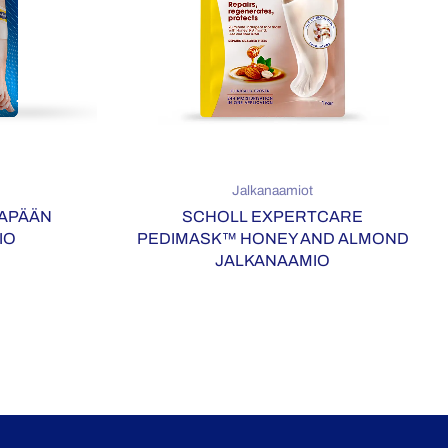
Jalkanaamiot
TAPÄÄN
SCHOLL EXPERTCARE
IO
PEDIMASK™ HONEY AND ALMOND
JALKANAAMIO