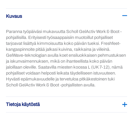
Kuvaus
Paranna työpäiväsi mukavuutta Scholl GelActiv Work & Boot -
pohjallisilla. Erityisesti työsaappaisiin muotoillut pohjalliset
tarjoavat lisättyä kimmoisuutta koko päivän tueksi. Freshfeet-
kangaspinnoite pitää jalkasi kuivina, raikkaina ja viileinä.
GelWave-teknologian avulla koet ensiluokkaisen pehmustuksen
ja iskunvaimennuksen, mikä on ihanteellista koko päivän
jaloillaan oleville. Saatavilla miesten koossa L (UK 7-12), nämä
pohjalliset voidaan helposti leikata täydelliseen istuvuuteen.
Hyvästi epämukavuudelle ja tervetuloa pitkäkestoinen tuki
Scholl GelActiv Work & Boot -pohjallisten avulla.
Tietoja käytöstä
1. Kengissäsi olevat pohjalliset ovat luultavasti irrotettavissa –
poista ne ensin, jos mahdollista.
2. Aseta pohjalliset kenkiin kokeillaksesi kokoa.